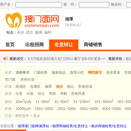
用户名：
密 码：
验证码：
湘潭
[当前站点]
站点：
长沙
武汉
株洲
福州
首页
出租招商
生意转让
商铺销售
最新成交：
6.5万低价急转湘大东门260㎡餐厅
[08-09]
更多>>
最新求租：
板
分类：
酒楼餐馆
门面租售
服装饰品
面馆小吃
网吧超市
美容美发
宾
空门面
所有行业
区域：
雨湖区
岳塘区
湘潭
湘乡
韶山
所有区域
供求：
出售
出租
转让
求租
求购
所有性质
2
2
2
2
2
面积：
10m
以内
11~30m
31~50m
51~100m
101~300m
301~50
价格：
1000以内
1001~2000
2001~3000
3001~4000
4001~5000
500
已选：网吧超市 > 湘乡
当前位置
：
湘潭搜门面网湘潭站
>
湘潭商铺租售/生意转让
>
湘乡商铺租售/生意转让