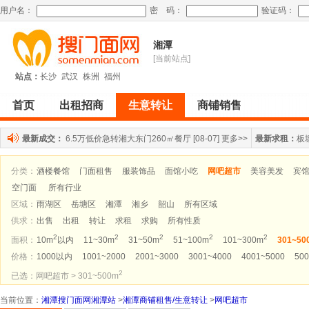
用户名：
密 码：
验证码：
湘潭
[当前站点]
站点：
长沙
武汉
株洲
福州
首页
出租招商
生意转让
商铺销售
最新成交：
6.5万低价急转湘大东门260㎡餐厅
[08-07]
更多>>
最新求租：
板
分类：
酒楼餐馆
门面租售
服装饰品
面馆小吃
网吧超市
美容美发
宾
空门面
所有行业
区域：
雨湖区
岳塘区
湘潭
湘乡
韶山
所有区域
供求：
出售
出租
转让
求租
求购
所有性质
2
2
2
2
2
面积：
10m
以内
11~30m
31~50m
51~100m
101~300m
301~50
价格：
1000以内
1001~2000
2001~3000
3001~4000
4001~5000
500
2
已选：网吧超市 > 301~500m
当前位置
：
湘潭搜门面网湘潭站
>
湘潭商铺租售/生意转让
>
网吧超市