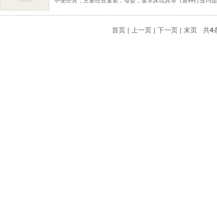
不便经营，主要经营童装，母婴，童车床玩具等（各种行业均适
首页 | 上一页 | 下一页 | 末页 共
4