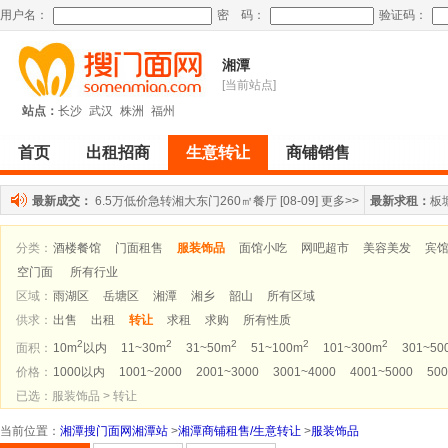
用户名：
密 码：
验证码：
湘潭
[当前站点]
站点：
长沙
武汉
株洲
福州
首页
出租招商
生意转让
商铺销售
最新成交：
6.5万低价急转湘大东门260㎡餐厅
[08-09]
更多>>
最新求租：
板
分类：
酒楼餐馆
门面租售
服装饰品
面馆小吃
网吧超市
美容美发
宾
空门面
所有行业
区域：
雨湖区
岳塘区
湘潭
湘乡
韶山
所有区域
供求：
出售
出租
转让
求租
求购
所有性质
2
2
2
2
2
面积：
10m
以内
11~30m
31~50m
51~100m
101~300m
301~50
价格：
1000以内
1001~2000
2001~3000
3001~4000
4001~5000
500
已选：服装饰品 > 转让
当前位置
：
湘潭搜门面网湘潭站
>
湘潭商铺租售/生意转让
>
服装饰品