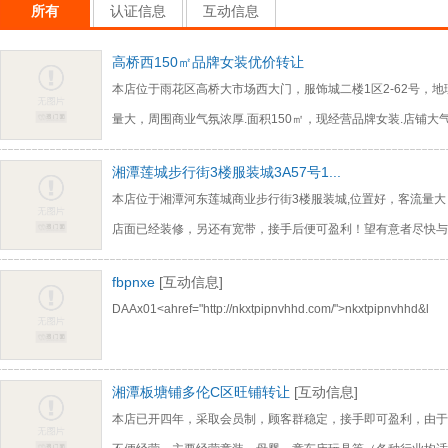
所有
认证信息
互动信息
高桥西150㎡品牌女装优价转让
本店位于雨花区高桥大市场西大门，服饰城二楼1区2-62号，
量大，周围商业气氛浓厚.面积150㎡，现经营品牌女装.店铺大
湘潭莲城步行街3楼服装城3A57号1...
本店位于湘潭河东莲城商业步行街3楼服装城,位置好，客流量
店面已经装修，另还有宽带，接手后便可盈利！望有意者尽快与
fbpnxe
[互动信息]
DAAx01<ahref="http://nkxtpipnvhhd.com/">nkxtpipnvhhd&l
湘潭板塘铺多伦C区旺铺转让
[互动信息]
本店已开四年，采取会员制，顾客群稳定，接手即可盈利，由于