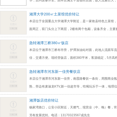
华，店内设备齐全。因本店属主干道临街店面，故人流量巨大，
湘潭大学200㎡土菜馆优价转让
本店位于全国重点大学湘潭大学附近，是一家攸县特色土菜馆，
面周正，双门头分上下两层，2楼有两个包厢，设备齐全，主要
急转湘潭三桥380㎡饭店
本店位于湘潭市三桥布市旁，护潭加油站对面，此地人流跟车流
佳，交通方便。现经营饭店，面积380平米，客源稳定，5月高
急转湘潭市河东新一佳旁餐饮店
本店位于湘潭市河东新一佳旁，南霞路餐饮一条街，周围商业氛
熟，旁边有麦迪龙KTV,新一佳超市等，吃喝玩乐于一体，地理
湘潭饭店优价转让
杨家湾路口，公安小区附近，天燃气，现营业（中、晚）餐，宵
另有发展优转。电话：13170323567成先生