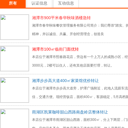
所有
认证信息
互动信息
湘潭市900平米春华秋味酒楼急转
湘潭市春华秋味餐饮管理服务有限公司简介：我们尊崇“踏实、拼
精神，并以诚信、共赢、开创经营理念，创造良
湘潭市100㎡临街门面优转
本店位于湘潭市熙春路花店，旁边有一个上万人的成熟小区，经
3000元，2楼可以住人，还有其他店面要打理，转让。
湘潭步步高大道400㎡家菜馆优价转让
本店位于湘潭市步步高大道旁，护潭广场附近，此地人流跟车流
佳，交通方便。现经营饭店，面积400㎡，客源稳定，5月高档
雨湖区凯莱咖啡韶山西路南盘岭店整体转让
本店位于湘潭市雨湖区韶山西路，面积300㎡，分上下两层，门