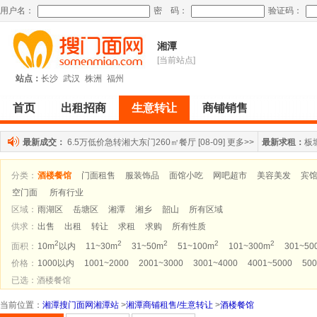
用户名：
密 码：
验证码：
湘潭
[当前站点]
站点：
长沙
武汉
株洲
福州
首页
出租招商
生意转让
商铺销售
最新成交：
6.5万低价急转湘大东门260㎡餐厅
[08-09]
更多>>
最新求租：
板
分类：
酒楼餐馆
门面租售
服装饰品
面馆小吃
网吧超市
美容美发
宾
空门面
所有行业
区域：
雨湖区
岳塘区
湘潭
湘乡
韶山
所有区域
供求：
出售
出租
转让
求租
求购
所有性质
2
2
2
2
2
面积：
10m
以内
11~30m
31~50m
51~100m
101~300m
301~50
价格：
1000以内
1001~2000
2001~3000
3001~4000
4001~5000
500
已选：酒楼餐馆
当前位置
：
湘潭搜门面网湘潭站
>
湘潭商铺租售/生意转让
>
酒楼餐馆