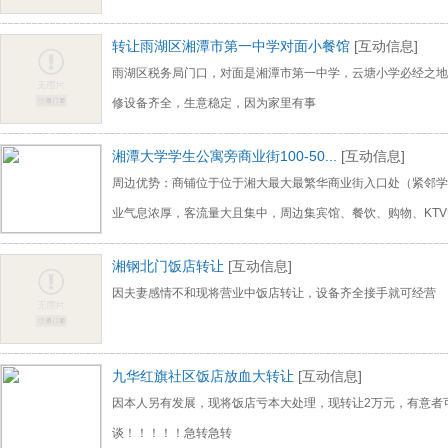
转让雨湖区湘潭市第一中学对面小餐馆
[互动信息]
雨湖区税务局门口，对面是湘潭市第一中学，云塘小学必经之地
修设备齐全，生意稳定，因为家里有事
湘潭大学学生公寓旁商业街100-50...
[互动信息]
周边优势：商铺位于位于湘大最大最繁华商业街入口处（紧邻学
业气息浓厚，客流量大且集中，周边集宾馆、餐饮、购物、KT
湘钢北门饭店转让
[互动信息]
因夫妻感情不和现将营业中饭店转让，设备齐全接手就可经营
九华红旗社区饭店放血大转让
[互动信息]
因本人另有发展，现将饭店亏本大处理，现转让2万元，有意者
谈！！！！！急转急转